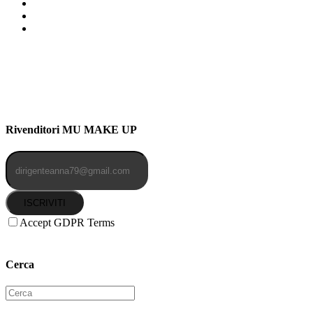
Indirizzo: Via Uldarigo Masoni
91b, NAPOLI (NA) 80141
Cellulare: 3204030577
Email: botoletta@outlook.it
Rivenditori MU MAKE UP
ISCRIVITI
Accept GDPR Terms
Cerca