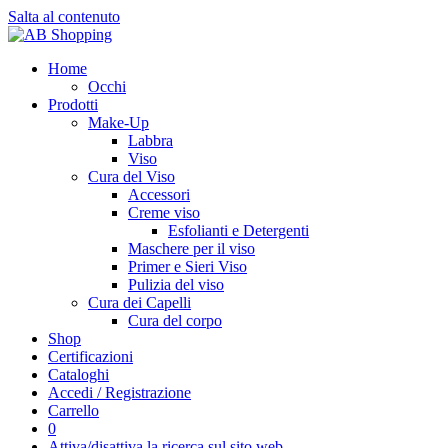
Salta al contenuto
Home
Occhi
Prodotti
Make-Up
Labbra
Viso
Cura del Viso
Accessori
Creme viso
Esfolianti e Detergenti
Maschere per il viso
Primer e Sieri Viso
Pulizia del viso
Cura dei Capelli
Cura del corpo
Shop
Certificazioni
Cataloghi
Accedi / Registrazione
Carrello
0
Attiva/disattiva la ricerca sul sito web