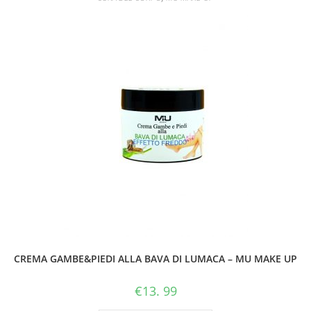
tossine,
alleggerendo
i
tessuti
e
la
silhouette.
La
“pelle
a
buccia
di
arancia”
sarà
meno
CREMA GAMBE&PIEDI ALLA BAVA DI LUMACA – MU MAKE UP
visibile,
le
€
13. 99
gambe