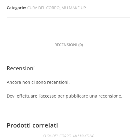
corpo
Categorie:
CURA DEL CORPO
,
MU MAKE-UP
:
Descrizione
del
prodotto
RECENSIONI (0)
:
Riattiva
la
Recensioni
microcircolazione
cutanea
Ancora non ci sono recensioni.
e
stimola
Devi
effettuare l’accesso
per pubblicare una recensione.
il
drenaggio
di
liquidi
Prodotti correlati
e
CURA DEL CORPO
,
MU MAKE-UP