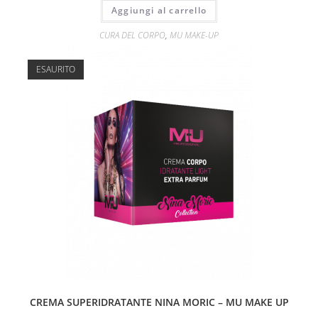
più
Aggiungi al carrello
leggere,
CURA DEL CORPO
,
MU MAKE-UP
il
profilo
ESAURITO
di
glutei
e
cosce
rimodellato.
I
microgranuli
di
zucchero
allontanano
le
cellule
morte,
CREMA SUPERIDRATANTE NINA MORIC – MU MAKE UP
mentre