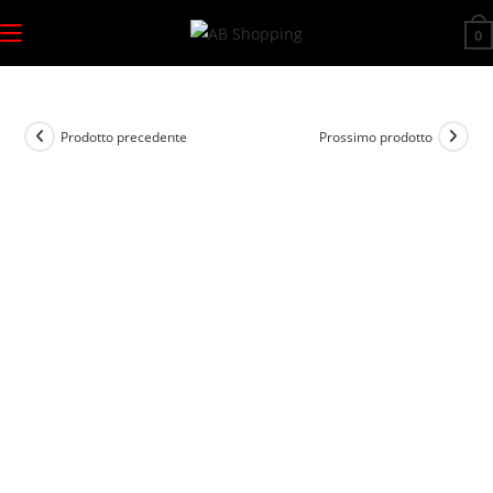
Salta
0
al
contenuto
Prodotto precedente
Prossimo prodotto