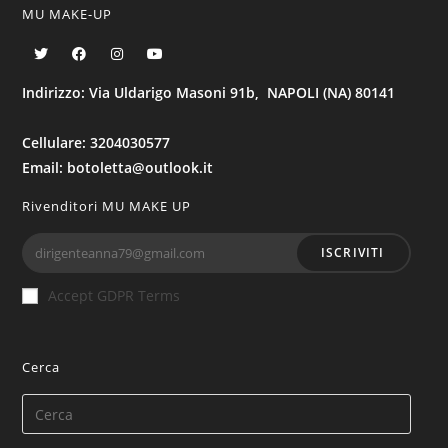
zone
MU MAKE-UP
ruvide.
Sciacquare
bene.
Indirizzo: Via Uldarigo Masoni 91b, NAPOLI (NA) 80141
Può
essere
Cellulare: 3204030577
utilizzato
Email: botoletta@outlook.it
anche
Rivenditori MU MAKE UP
tutti
i
ISCRIVITI
giorni.
quantità
Accept GDPR Terms
Cerca