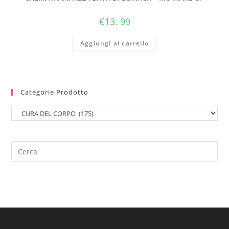
pelle
già
€
13. 99
detersa
e
Aggiungi al carrello
bagnata
per
attivare
Categorie Prodotto
l’azione
esfoliante
progressiva
del
Gluconolattone.
Massaggiare
con
movimenti
circolari
concentrandosi
sulle