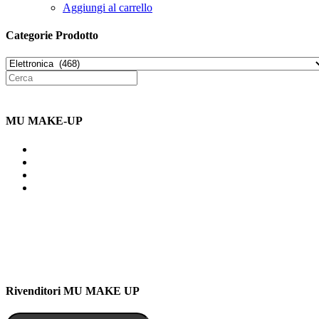
Aggiungi al carrello
Categorie Prodotto
MU MAKE-UP
Indirizzo: Via Uldarigo Masoni
91b, NAPOLI (NA) 80141
Cellulare: 3204030577
Email: botoletta@outlook.it
Rivenditori MU MAKE UP