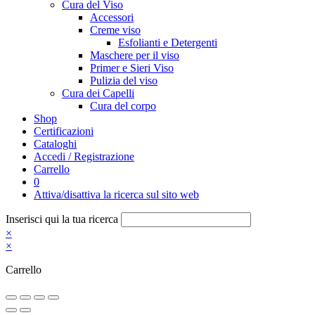
Cura del Viso
Accessori
Creme viso
Esfolianti e Detergenti
Maschere per il viso
Primer e Sieri Viso
Pulizia del viso
Cura dei Capelli
Cura del corpo
Shop
Certificazioni
Cataloghi
Accedi / Registrazione
Carrello
0
Attiva/disattiva la ricerca sul sito web
Inserisci qui la tua ricerca
×
×
Carrello