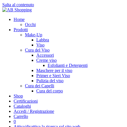
Salta al contenuto
Home
Occhi
Prodotti
Make-Up
Labbra
Viso
Cura del Viso
Accessori
Creme viso
Esfolianti e Detergenti
Maschere per il viso
Primer e Sieri Viso
Pulizia del viso
Cura dei Capelli
Cura del corpo
Shop
Certificazioni
Cataloghi
Accedi / Registrazione
Carrello
0
Attiva/disattiva la ricerca sul sito web