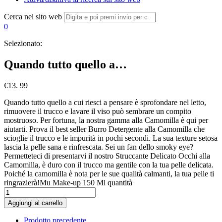
Cerca nel sito web
0
Selezionato:
Quando tutto quello a…
€
13. 99
Quando tutto quello a cui riesci a pensare è sprofondare nel letto,
rimuovere il trucco e lavare il viso può sembrare un compito
mostruoso. Per fortuna, la nostra gamma alla Camomilla è qui per
aiutarti. Prova il best seller Burro Detergente alla Camomilla che
scioglie il trucco e le impurità in pochi secondi. La sua texture setosa
lascia la pelle sana e rinfrescata. Sei un fan dello smoky eye?
Permetteteci di presentarvi il nostro Struccante Delicato Occhi alla
Camomilla, è duro con il trucco ma gentile con la tua pelle delicata.
Poiché la camomilla è nota per le sue qualità calmanti, la tua pelle ti
ringrazierà!Mu Make-up 150 Ml quantità
Aggiungi al carrello
Prodotto precedente