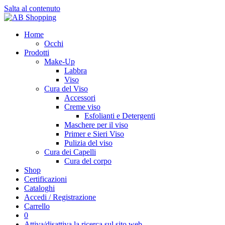
Salta al contenuto
Home
Occhi
Prodotti
Make-Up
Labbra
Viso
Cura del Viso
Accessori
Creme viso
Esfolianti e Detergenti
Maschere per il viso
Primer e Sieri Viso
Pulizia del viso
Cura dei Capelli
Cura del corpo
Shop
Certificazioni
Cataloghi
Accedi / Registrazione
Carrello
0
Attiva/disattiva la ricerca sul sito web