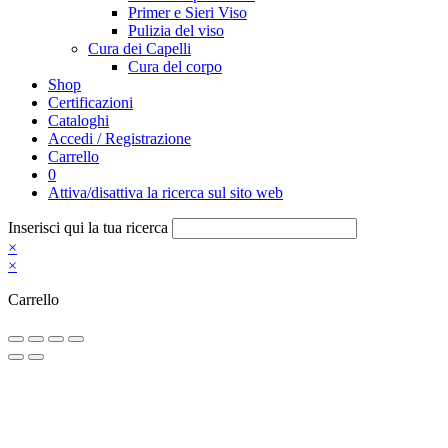
Primer e Sieri Viso
Pulizia del viso
Cura dei Capelli
Cura del corpo
Shop
Certificazioni
Cataloghi
Accedi / Registrazione
Carrello
0
Attiva/disattiva la ricerca sul sito web
Inserisci qui la tua ricerca
×
×
Carrello