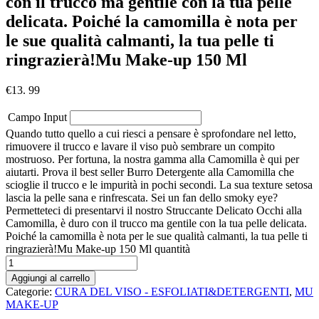
con il trucco ma gentile con la tua pelle
delicata. Poiché la camomilla è nota per
le sue qualità calmanti, la tua pelle ti
ringrazierà!Mu Make-up 150 Ml
€
13. 99
Campo Input
Quando tutto quello a cui riesci a pensare è sprofondare nel letto,
rimuovere il trucco e lavare il viso può sembrare un compito
mostruoso. Per fortuna, la nostra gamma alla Camomilla è qui per
aiutarti. Prova il best seller Burro Detergente alla Camomilla che
scioglie il trucco e le impurità in pochi secondi. La sua texture setosa
lascia la pelle sana e rinfrescata. Sei un fan dello smoky eye?
Permetteteci di presentarvi il nostro Struccante Delicato Occhi alla
Camomilla, è duro con il trucco ma gentile con la tua pelle delicata.
Poiché la camomilla è nota per le sue qualità calmanti, la tua pelle ti
ringrazierà!Mu Make-up 150 Ml quantità
Aggiungi al carrello
Categorie:
CURA DEL VISO - ESFOLIATI&DETERGENTI
,
MU
MAKE-UP