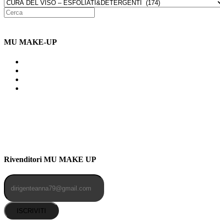
MU MAKE-UP
Indirizzo: Via Uldarigo Masoni
91b, NAPOLI (NA) 80141
Cellulare: 3204030577
Email: botoletta@outlook.it
Rivenditori MU MAKE UP
ISCRIVITI