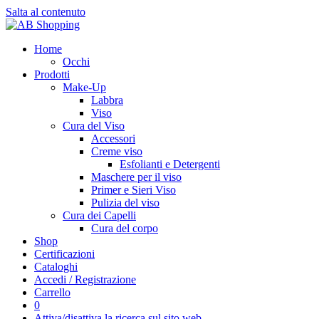
Salta al contenuto
Home
Occhi
Prodotti
Make-Up
Labbra
Viso
Cura del Viso
Accessori
Creme viso
Esfolianti e Detergenti
Maschere per il viso
Primer e Sieri Viso
Pulizia del viso
Cura dei Capelli
Cura del corpo
Shop
Certificazioni
Cataloghi
Accedi / Registrazione
Carrello
0
Attiva/disattiva la ricerca sul sito web