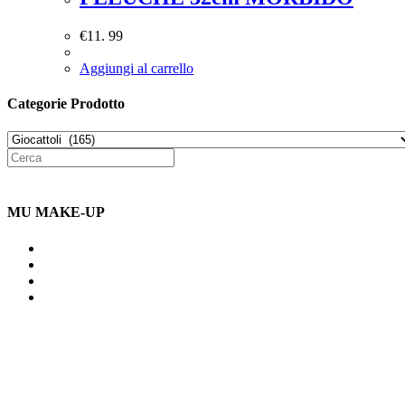
€
11. 99
Aggiungi al carrello
Categorie Prodotto
MU MAKE-UP
Indirizzo: Via Uldarigo Masoni
91b, NAPOLI (NA) 80141
Cellulare: 3204030577
Email: botoletta@outlook.it