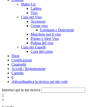
Make-Up
Labbra
Viso
Cura del Viso
Accessori
Creme viso
Esfolianti e Detergenti
Maschere per il viso
Primer e Sieri Viso
Pulizia del viso
Cura dei Capelli
Cura del corpo
Shop
Certificazioni
Cataloghi
Accedi / Registrazione
Carrello
0
Attiva/disattiva la ricerca sul sito web
Inserisci qui la tua ricerca
×
×