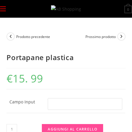
Salta
0
al
contenuto
Prodotto precedente
Prossimo prodotto
Portapane plastica
€
15. 99
Campo Input
Portapane
AGGIUNGI AL CARRELLO