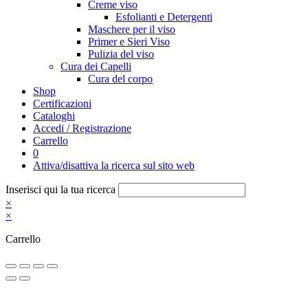
Creme viso
Esfolianti e Detergenti
Maschere per il viso
Primer e Sieri Viso
Pulizia del viso
Cura dei Capelli
Cura del corpo
Shop
Certificazioni
Cataloghi
Accedi / Registrazione
Carrello
0
Attiva/disattiva la ricerca sul sito web
Inserisci qui la tua ricerca
×
×
Carrello