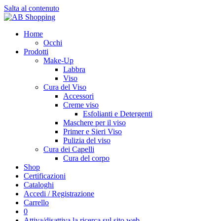
Salta al contenuto
Home
Occhi
Prodotti
Make-Up
Labbra
Viso
Cura del Viso
Accessori
Creme viso
Esfolianti e Detergenti
Maschere per il viso
Primer e Sieri Viso
Pulizia del viso
Cura dei Capelli
Cura del corpo
Shop
Certificazioni
Cataloghi
Accedi / Registrazione
Carrello
0
Attiva/disattiva la ricerca sul sito web