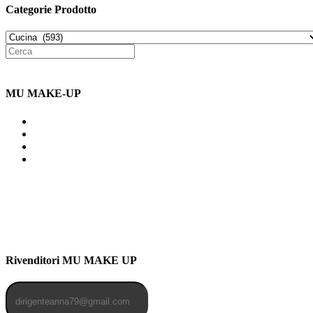
Categorie Prodotto
MU MAKE-UP
Indirizzo: Via Uldarigo Masoni
91b, NAPOLI (NA) 80141
Cellulare: 3204030577
Email: botoletta@outlook.it
Rivenditori MU MAKE UP