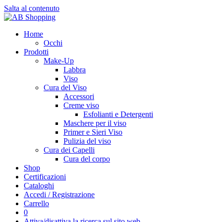
Salta al contenuto
Home
Occhi
Prodotti
Make-Up
Labbra
Viso
Cura del Viso
Accessori
Creme viso
Esfolianti e Detergenti
Maschere per il viso
Primer e Sieri Viso
Pulizia del viso
Cura dei Capelli
Cura del corpo
Shop
Certificazioni
Cataloghi
Accedi / Registrazione
Carrello
0
Attiva/disattiva la ricerca sul sito web