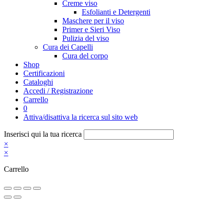
Creme viso
Esfolianti e Detergenti
Maschere per il viso
Primer e Sieri Viso
Pulizia del viso
Cura dei Capelli
Cura del corpo
Shop
Certificazioni
Cataloghi
Accedi / Registrazione
Carrello
0
Attiva/disattiva la ricerca sul sito web
Inserisci qui la tua ricerca
×
×
Carrello