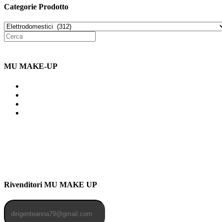
Categorie Prodotto
MU MAKE-UP
Indirizzo: Via Uldarigo Masoni
91b, NAPOLI (NA) 80141
Cellulare: 3204030577
Email: botoletta@outlook.it
Rivenditori MU MAKE UP