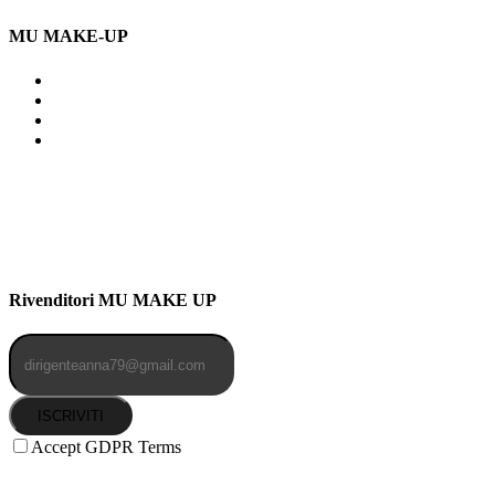
MU MAKE-UP
Indirizzo: Via Uldarigo Masoni
91b, NAPOLI (NA) 80141
Cellulare: 3204030577
Email: botoletta@outlook.it
Rivenditori MU MAKE UP
ISCRIVITI
Accept GDPR Terms