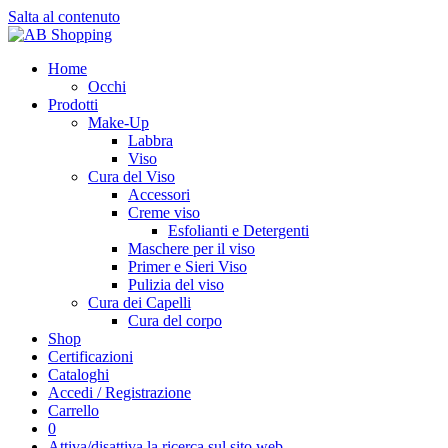
Salta al contenuto
Home
Occhi
Prodotti
Make-Up
Labbra
Viso
Cura del Viso
Accessori
Creme viso
Esfolianti e Detergenti
Maschere per il viso
Primer e Sieri Viso
Pulizia del viso
Cura dei Capelli
Cura del corpo
Shop
Certificazioni
Cataloghi
Accedi / Registrazione
Carrello
0
Attiva/disattiva la ricerca sul sito web