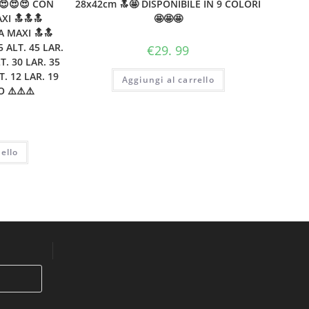
😍😍😍 CON
28x42cm 🔝🤩 DISPONIBILE IN 9 COLORI
XI 🔝🔝🔝
🤩🤩🤩
A MAXI 🔝🔝
 ALT. 45 LAR.
€
29. 99
. 30 LAR. 35
. 12 LAR. 19
Aggiungi al carrello
 ⚠️⚠️⚠️
ello