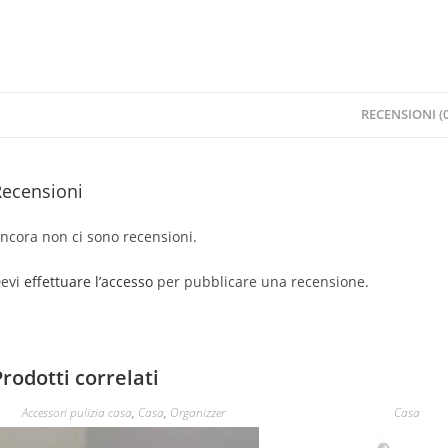
RECENSIONI (0
Recensioni
ncora non ci sono recensioni.
evi
effettuare l’accesso
per pubblicare una recensione.
Prodotti correlati
Accessori pulizia casa
,
Casa
,
Organizzer
Casa