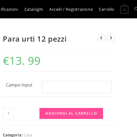
A
ificazioni
Cataloghi
Accedi / Registrazione
Carrello
0
l
Para urti 12 pezzi
r
€
13. 99
s
s
Campo Input
Para
AGGIUNGI AL CARRELLO
urti
12
pezzi
Categoria:
Casa