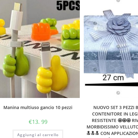
Manina multiuso gancio 10 pezzi
NUOVO SET 3 PEZZI 
CONTENITORE IN LE
RESISTENTE 🤩🤩🤩 RI
€
13. 99
MORBIDISSIMO VELLUTO
🔝🔝🔝 CON APPLICAZIO
Aggiungi al carrello