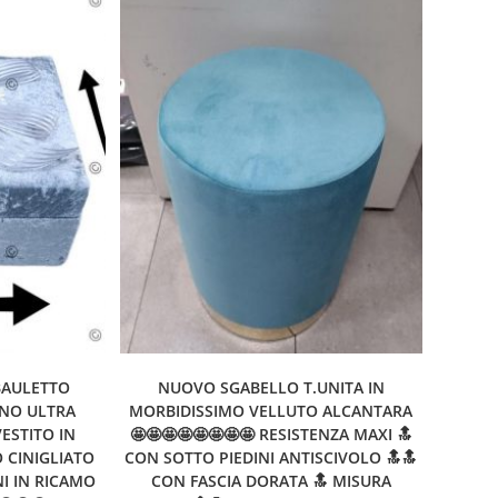
BAULETTO
NUOVO SGABELLO T.UNITA IN
GNO ULTRA
MORBIDISSIMO VELLUTO ALCANTARA
VESTITO IN
🤩🤩🤩🤩🤩🤩🤩🤩 RESISTENZA MAXI 🔝
 CINIGLIATO
CON SOTTO PIEDINI ANTISCIVOLO 🔝🔝
NI IN RICAMO
CON FASCIA DORATA 🔝 MISURA