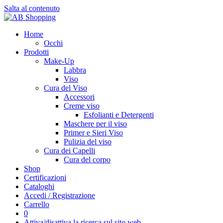
Salta al contenuto
Home
Occhi
Prodotti
Make-Up
Labbra
Viso
Cura del Viso
Accessori
Creme viso
Esfolianti e Detergenti
Maschere per il viso
Primer e Sieri Viso
Pulizia del viso
Cura dei Capelli
Cura del corpo
Shop
Certificazioni
Cataloghi
Accedi / Registrazione
Carrello
0
Attiva/disattiva la ricerca sul sito web