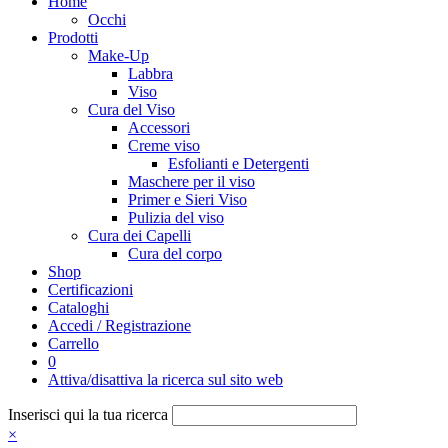
Home
Occhi
Prodotti
Make-Up
Labbra
Viso
Cura del Viso
Accessori
Creme viso
Esfolianti e Detergenti
Maschere per il viso
Primer e Sieri Viso
Pulizia del viso
Cura dei Capelli
Cura del corpo
Shop
Certificazioni
Cataloghi
Accedi / Registrazione
Carrello
0
Attiva/disattiva la ricerca sul sito web
Inserisci qui la tua ricerca
×