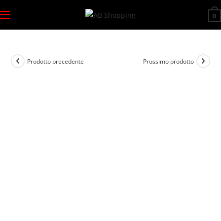
Salta
0
al
contenuto
Prodotto precedente
Prossimo prodotto