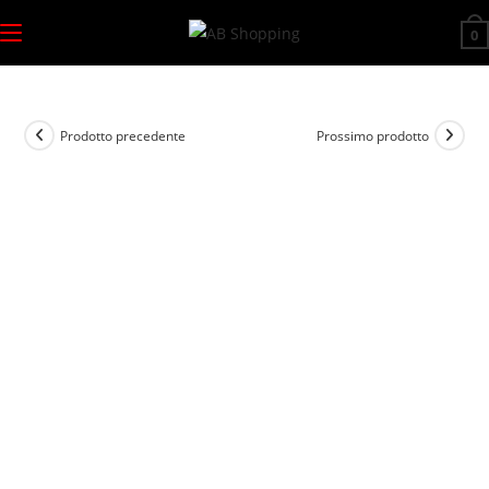
Salta
0
al
contenuto
Prodotto precedente
Prossimo prodotto