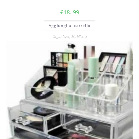
€
18. 99
Aggiungi al carrello
Organizzer
,
Mobiletto