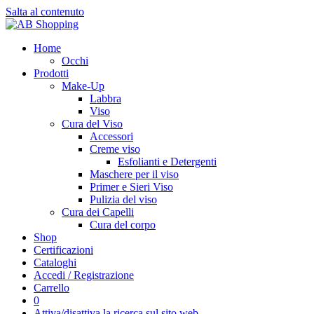
Salta al contenuto
Home
Occhi
Prodotti
Make-Up
Labbra
Viso
Cura del Viso
Accessori
Creme viso
Esfolianti e Detergenti
Maschere per il viso
Primer e Sieri Viso
Pulizia del viso
Cura dei Capelli
Cura del corpo
Shop
Certificazioni
Cataloghi
Accedi / Registrazione
Carrello
0
Attiva/disattiva la ricerca sul sito web