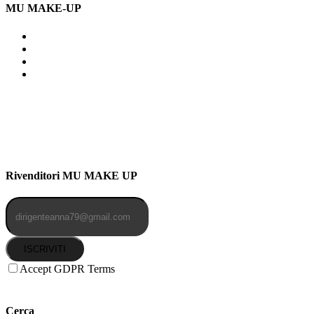
MU MAKE-UP
Indirizzo: Via Uldarigo Masoni
91b, NAPOLI (NA) 80141
Cellulare: 3204030577
Email: botoletta@outlook.it
Rivenditori MU MAKE UP
ISCRIVITI
Accept GDPR Terms
Cerca