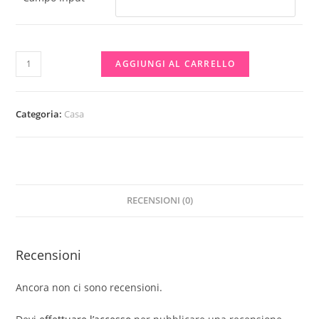
NUOVO
AGGIUNGI AL CARRELLO
POUF
CONTENITORE
PERSONAGGI
Categoria:
Casa
😍
😍
😍
MIS.31X31X33
RECENSIONI (0)
🔝
PRODOTTO
ORIGINALE
Recensioni
😎
quantità
Ancora non ci sono recensioni.