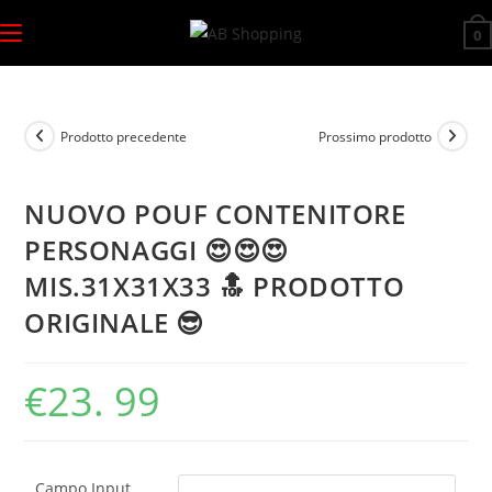
Salta
0
al
contenuto
Prodotto precedente
Prossimo prodotto
NUOVO POUF CONTENITORE
PERSONAGGI 😍😍😍
MIS.31X31X33 🔝 PRODOTTO
ORIGINALE 😎
€
23. 99
Campo Input