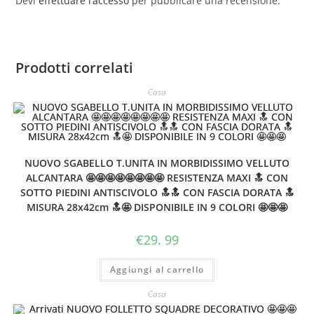
Devi
effettuare l’accesso
per pubblicare una recensione.
Prodotti correlati
Casa
NUOVO SGABELLO T.UNITA IN MORBIDISSIMO VELLUTO
ALCANTARA 🤩🤩🤩🤩🤩🤩🤩🤩 RESISTENZA MAXI 🔝 CON
SOTTO PIEDINI ANTISCIVOLO 🔝🔝 CON FASCIA DORATA 🔝
MISURA 28x42cm 🔝🤩 DISPONIBILE IN 9 COLORI 🤩🤩🤩
€
29. 99
Aggiungi al carrello
Casa