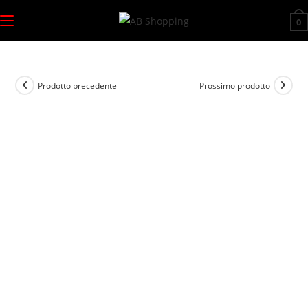
Salta
0
al
contenuto
Prodotto precedente
Prossimo prodotto