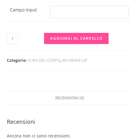
Campo Input
NUOVO
AGGIUNGI AL CARRELLO
FORMATO
OLIO
CORPO
Categorie:
CURA DEL CORPO
,
MU MAKE-UP
1
LITRO
💥
PERSONALIZZABILE
RECENSIONI (0)
CON
LOGO
MIN
Recensioni
6PZ
💥
Ancora non ci sono recensioni.
ADATTO