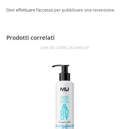
PER
Devi
effettuare l’accesso
per pubblicare una recensione.
CENTRI
ESTETICI
E
MASSAGGI
Prodotti correlati
💥
CURA DEL CORPO
,
MU MAKE-UP
ADATTO
PER
OTTIMI
RISULTATI
DA
SUBITO
E
TU
SEI
PRONTA
PER
LA