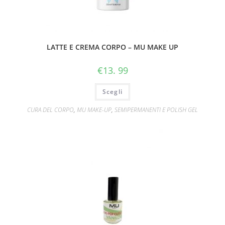
STAGIONE
ESTIVA?
COSA
LATTE E CREMA CORPO – MU MAKE UP
ASPETTI
PROVA
€
13. 99
I
NOSTRI
Scegli
OLII
CURA DEL CORPO
,
MU MAKE-UP
,
SEMIPERMANENTI E POLISH GEL
CORPO
🥇
quantità