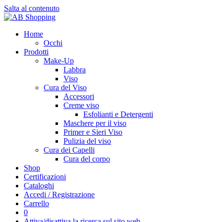
Salta al contenuto
Home
Occhi
Prodotti
Make-Up
Labbra
Viso
Cura del Viso
Accessori
Creme viso
Esfolianti e Detergenti
Maschere per il viso
Primer e Sieri Viso
Pulizia del viso
Cura dei Capelli
Cura del corpo
Shop
Certificazioni
Cataloghi
Accedi / Registrazione
Carrello
0
Attiva/disattiva la ricerca sul sito web