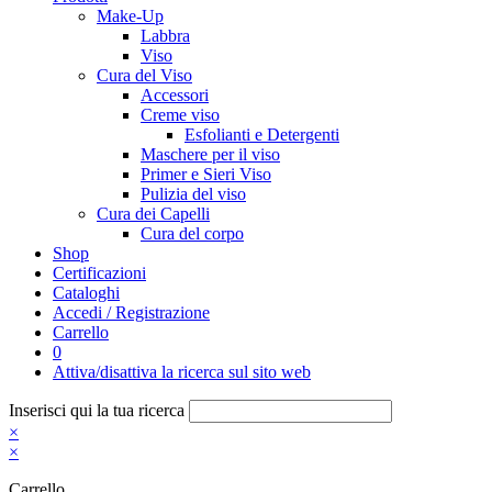
Make-Up
Labbra
Viso
Cura del Viso
Accessori
Creme viso
Esfolianti e Detergenti
Maschere per il viso
Primer e Sieri Viso
Pulizia del viso
Cura dei Capelli
Cura del corpo
Shop
Certificazioni
Cataloghi
Accedi / Registrazione
Carrello
0
Attiva/disattiva la ricerca sul sito web
Inserisci qui la tua ricerca
×
×
Carrello