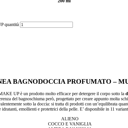
200 ml
quantità
NEA BAGNODOCCIA PROFUMATO – M
n prodotto molto efficace per detergere il corpo sotto la
d
differenza del bagnoschiuma però, progettato per creare appunto molta s
alentemente sotto la doccia: si tratta di prodotti con un’equilibrata quan
idratanti, emollienti e protettrici della pelle. E’ disponibile in 11 variant
ALIENO
COCCO E VANIGLIA