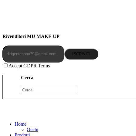
Indirizzo: Via Uldarigo Masoni 91b, NAPOLI (NA) 80141
Cellulare: 3204030577
Email: botoletta@outlook.it
Rivenditori MU MAKE UP
ISCRIVITI
Accept GDPR Terms
Cerca
Home
Occhi
Prodotti