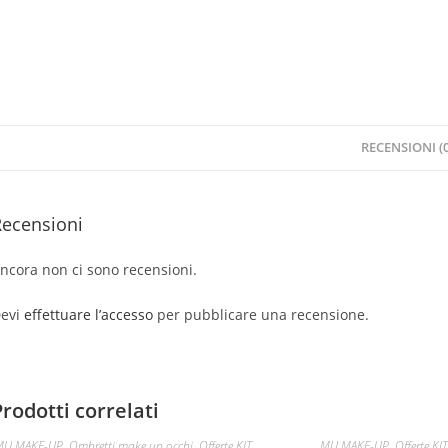
RECENSIONI (0
Recensioni
ncora non ci sono recensioni.
evi
effettuare l’accesso
per pubblicare una recensione.
Prodotti correlati
MU MAKE-UP
,
Ombretti make up occhi
,
Offerte KIT
MU MAKE-UP
,
Offerte KI