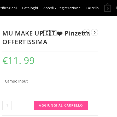
tificazioni
Cataloghi
Accedi / Registrazione
Carrello
0
MU MAKE UP🇮🇹❤️ Pinzetta
OFFERTISSIMA
€
11. 99
Campo Input
MU
AGGIUNGI AL CARRELLO
MAKE
UP