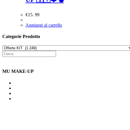
€
15. 99
Aggiungi al carrello
Categorie Prodotto
MU MAKE-UP
Indirizzo: Via Uldarigo Masoni
91b, NAPOLI (NA) 80141
Cellulare: 3204030577
Email: botoletta@outlook.it