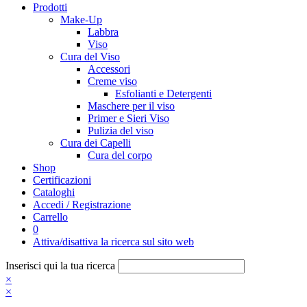
Prodotti
Make-Up
Labbra
Viso
Cura del Viso
Accessori
Creme viso
Esfolianti e Detergenti
Maschere per il viso
Primer e Sieri Viso
Pulizia del viso
Cura dei Capelli
Cura del corpo
Shop
Certificazioni
Cataloghi
Accedi / Registrazione
Carrello
0
Attiva/disattiva la ricerca sul sito web
Inserisci qui la tua ricerca
×
×