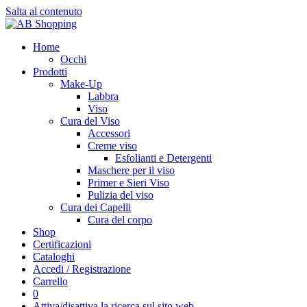
Salta al contenuto
Home
Occhi
Prodotti
Make-Up
Labbra
Viso
Cura del Viso
Accessori
Creme viso
Esfolianti e Detergenti
Maschere per il viso
Primer e Sieri Viso
Pulizia del viso
Cura dei Capelli
Cura del corpo
Shop
Certificazioni
Cataloghi
Accedi / Registrazione
Carrello
0
Attiva/disattiva la ricerca sul sito web