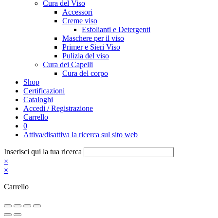
Cura del Viso
Accessori
Creme viso
Esfolianti e Detergenti
Maschere per il viso
Primer e Sieri Viso
Pulizia del viso
Cura dei Capelli
Cura del corpo
Shop
Certificazioni
Cataloghi
Accedi / Registrazione
Carrello
0
Attiva/disattiva la ricerca sul sito web
Inserisci qui la tua ricerca
×
×
Carrello