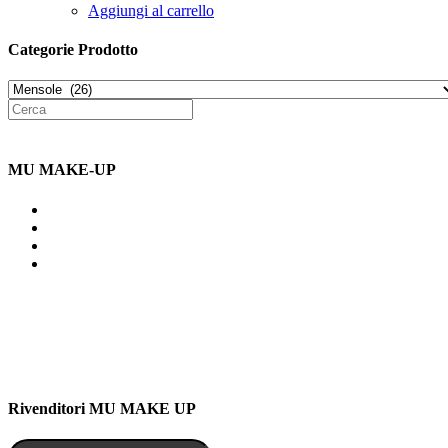
Aggiungi al carrello
Categorie Prodotto
MU MAKE-UP
Indirizzo: Via Uldarigo Masoni
91b, NAPOLI (NA) 80141
Cellulare: 3204030577
Email: botoletta@outlook.it
Rivenditori MU MAKE UP