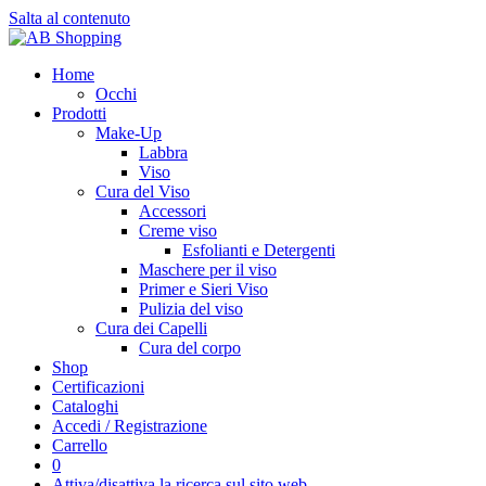
Salta al contenuto
Home
Occhi
Prodotti
Make-Up
Labbra
Viso
Cura del Viso
Accessori
Creme viso
Esfolianti e Detergenti
Maschere per il viso
Primer e Sieri Viso
Pulizia del viso
Cura dei Capelli
Cura del corpo
Shop
Certificazioni
Cataloghi
Accedi / Registrazione
Carrello
0
Attiva/disattiva la ricerca sul sito web