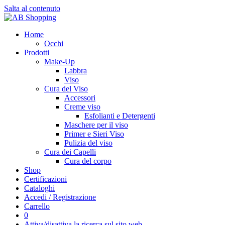
Salta al contenuto
Home
Occhi
Prodotti
Make-Up
Labbra
Viso
Cura del Viso
Accessori
Creme viso
Esfolianti e Detergenti
Maschere per il viso
Primer e Sieri Viso
Pulizia del viso
Cura dei Capelli
Cura del corpo
Shop
Certificazioni
Cataloghi
Accedi / Registrazione
Carrello
0
Attiva/disattiva la ricerca sul sito web