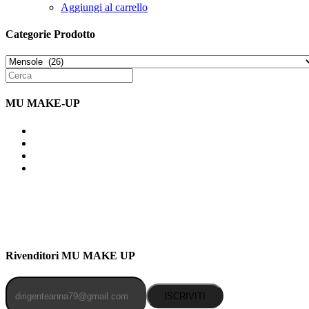
Aggiungi al carrello
Categorie Prodotto
MU MAKE-UP
Indirizzo: Via Uldarigo Masoni 91b, NAPOLI (NA) 80141
Cellulare: 3204030577
Email: botoletta@outlook.it
Rivenditori MU MAKE UP
ISCRIVITI