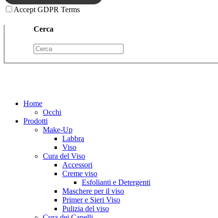
Accept GDPR Terms
Cerca
Home
Occhi
Prodotti
Make-Up
Labbra
Viso
Cura del Viso
Accessori
Creme viso
Esfolianti e Detergenti
Maschere per il viso
Primer e Sieri Viso
Pulizia del viso
Cura dei Capelli