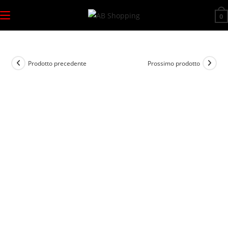
Salta
0
al
contenuto
Prodotto precedente
Prossimo prodotto