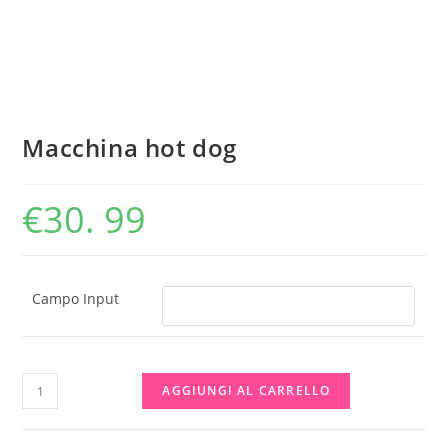
Macchina hot dog
€
30. 99
Campo Input
Macchina
AGGIUNGI AL CARRELLO
hot
dog