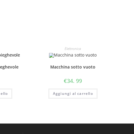
4.
Tagliafilo
5.
Avvolgimento
automatico
6.
Elettronica
Punta
del
gancio
ieghevole
Macchina sotto vuoto
in
acciaio
€
34. 99
inossidabile
ello
Aggiungi al carrello
quantità