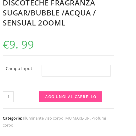
DISCOTECHE FRAGRANZA
SUGAR/BUBBLE /ACQUA /
SENSUAL 2OOML
€
9. 99
Campo Input
LINEA
AGGIUNGI AL CARRELLO
LUX
PRODUCTS
MU
Categorie:
Illuminante viso corpo
,
MU MAKE-UP
,
Profumi
ACQUA
corpo
PROFUMATA