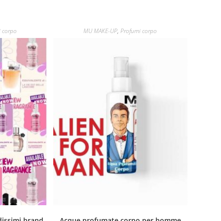
 corpo
MU MAKE-UP
,
Profumi corpo
dissimi brand
Acque profumate corpo per homme