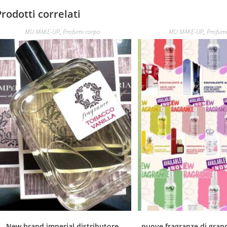
Prodotti correlati
MU MAKE-UP
,
Profumi corpo
MU MAKE-UP
,
Profumi
New brand imperial distributore
nuove fragranze di gran