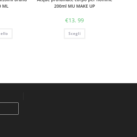
30 ML
200ml MU MAKE UP
€
13. 99
ello
Scegli