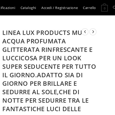
A
ificazioni
Cataloghi
Accedi / Registrazione
Carrello
0
l
LINEA LUX PRODUCTS MU
r
ACQUA PROFUMATA
GLITTERATA RINFRESCANTE E
s
LUCCICOSA PER UN LOOK
SUPER SEDUCENTE PER TUTTO
s
IL GIORNO.ADATTO SIA DI
GIORNO PER BRILLARE E
SEDURRE AL SOLE,CHE DI
NOTTE PER SEDURRE TRA LE
FANTASTICHE LUCI DELLE