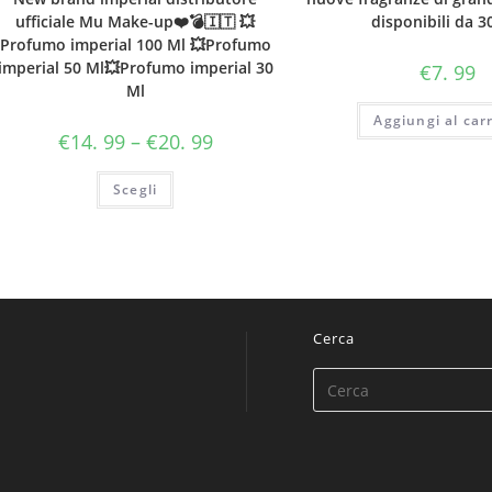
ufficiale Mu Make-up❤️💣🇮🇹 💥
disponibili da 
Profumo imperial 100 Ml 💥Profumo
imperial 50 Ml💥Profumo imperial 30
€
7. 99
Ml
Aggiungi al carr
€
14. 99
–
€
20. 99
Scegli
Cerca