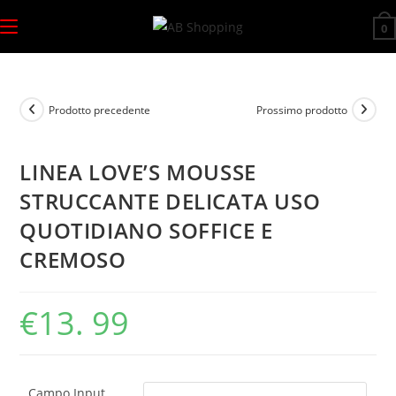
Salta
0
al
contenuto
Prodotto precedente
Prossimo prodotto
LINEA LOVE’S MOUSSE
STRUCCANTE DELICATA USO
QUOTIDIANO SOFFICE E
CREMOSO
€
13. 99
Campo Input