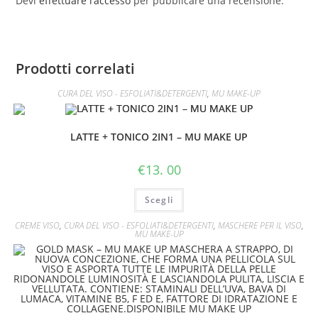
Devi
effettuare l’accesso
per pubblicare una recensione.
Prodotti correlati
CURA DEL VISO - ESFOLIATI&DETERGENTI
,
MU MAKE-UP
LATTE + TONICO 2IN1 – MU MAKE UP
€
13. 00
Scegli
CREME VISO
,
CURA DEL VISO - ESFOLIATI&DETERGENTI
,
MASCHERE PER IL VISO
,
MU MAKE-UP