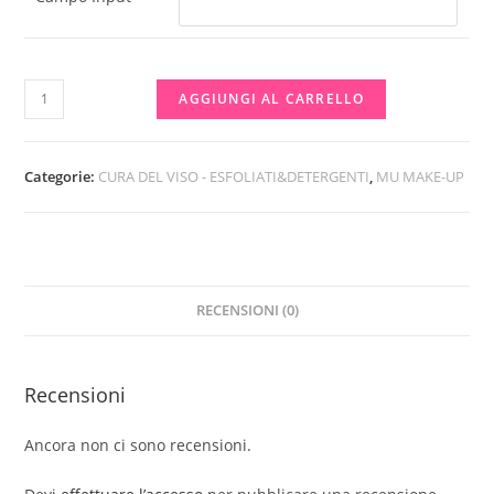
LINEA
AGGIUNGI AL CARRELLO
LOVE’S
MOUSSE
STRUCCANTE
Categorie:
CURA DEL VISO - ESFOLIATI&DETERGENTI
,
MU MAKE-UP
DELICATA
USO
QUOTIDIANO
SOFFICE
RECENSIONI (0)
E
CREMOSO
quantità
Recensioni
Ancora non ci sono recensioni.