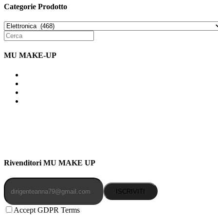
Categorie Prodotto
MU MAKE-UP
Indirizzo: Via Uldarigo Masoni 91b, NAPOLI (NA) 80141
Cellulare: 3204030577
Email: botoletta@outlook.it
Rivenditori MU MAKE UP
ISCRIVITI
Accept GDPR Terms