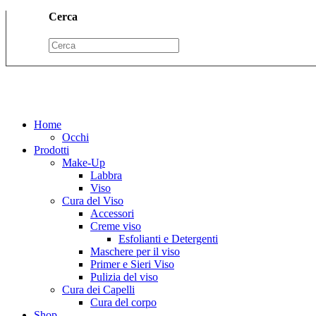
Cerca
Home
Occhi
Prodotti
Make-Up
Labbra
Viso
Cura del Viso
Accessori
Creme viso
Esfolianti e Detergenti
Maschere per il viso
Primer e Sieri Viso
Pulizia del viso
Cura dei Capelli
Cura del corpo
Shop