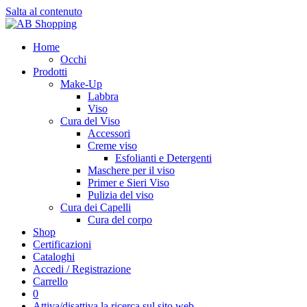
Salta al contenuto
Home
Occhi
Prodotti
Make-Up
Labbra
Viso
Cura del Viso
Accessori
Creme viso
Esfolianti e Detergenti
Maschere per il viso
Primer e Sieri Viso
Pulizia del viso
Cura dei Capelli
Cura del corpo
Shop
Certificazioni
Cataloghi
Accedi / Registrazione
Carrello
0
Attiva/disattiva la ricerca sul sito web