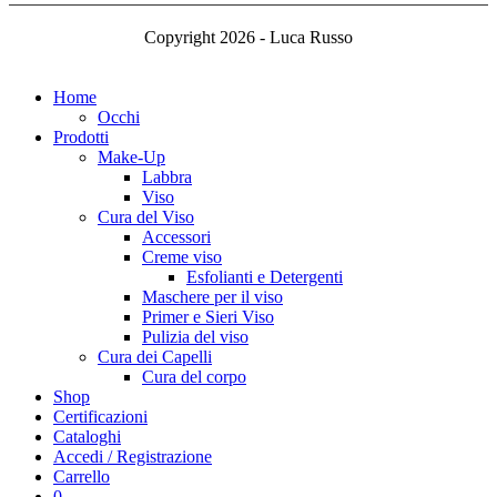
Copyright 2026 - Luca Russo
Home
Occhi
Prodotti
Make-Up
Labbra
Viso
Cura del Viso
Accessori
Creme viso
Esfolianti e Detergenti
Maschere per il viso
Primer e Sieri Viso
Pulizia del viso
Cura dei Capelli
Cura del corpo
Shop
Certificazioni
Cataloghi
Accedi / Registrazione
Carrello
0