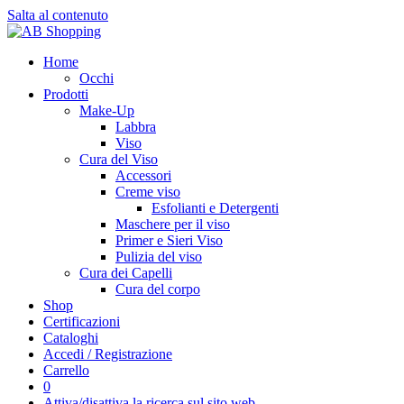
Salta al contenuto
Home
Occhi
Prodotti
Make-Up
Labbra
Viso
Cura del Viso
Accessori
Creme viso
Esfolianti e Detergenti
Maschere per il viso
Primer e Sieri Viso
Pulizia del viso
Cura dei Capelli
Cura del corpo
Shop
Certificazioni
Cataloghi
Accedi / Registrazione
Carrello
0
Attiva/disattiva la ricerca sul sito web