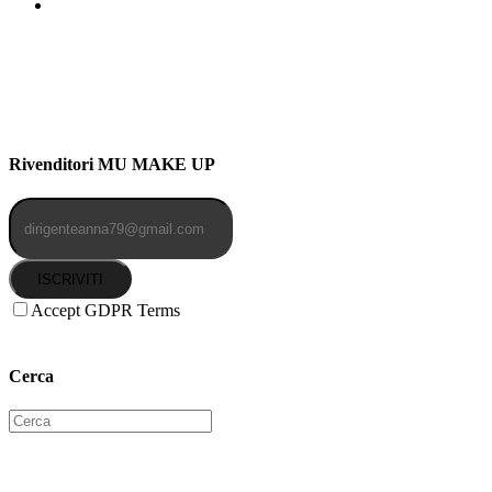
Indirizzo: Via Uldarigo Masoni
91b, NAPOLI (NA) 80141
Cellulare: 3204030577
Email: botoletta@outlook.it
Rivenditori MU MAKE UP
ISCRIVITI
Accept GDPR Terms
Cerca