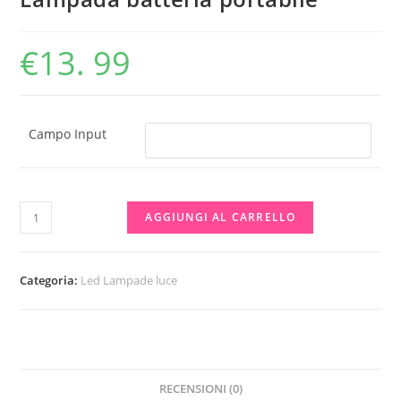
€
13. 99
Campo Input
Lampada
AGGIUNGI AL CARRELLO
batteria
portabile
quantità
Categoria:
Led Lampade luce
RECENSIONI (0)