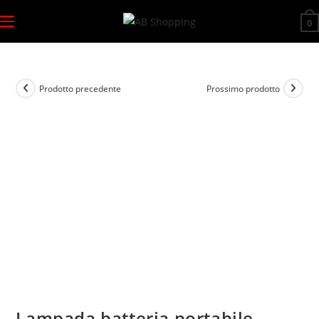
Salta
0
al
contenuto
Prodotto precedente
Prossimo prodotto
Lampada batteria portabile