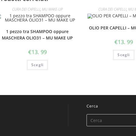
CURA DEI CAPELLI
,
MU MAKE-UP
CURA DEI CAPELLI
,
MU 
OLIO PER CAPELLI – 
1 pezzo tra SHAMPOO oppure
MASCHERA OLIO31 – MU MAKE UP
€
13. 99
€
13. 99
Scegli
Scegli
Cerca