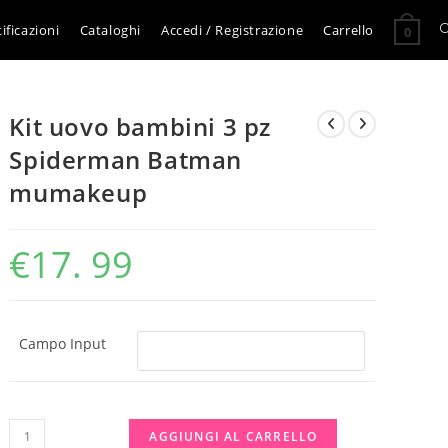
A
ificazioni
Cataloghi
Accedi / Registrazione
Carrello
0
l
Kit uovo bambini 3 pz
r
Spiderman Batman
mumakeup
s
€
17. 99
s
Campo Input
Kit
AGGIUNGI AL CARRELLO