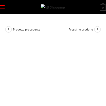
Salta
0
al
contenuto
Prodotto precedente
Prossimo prodotto