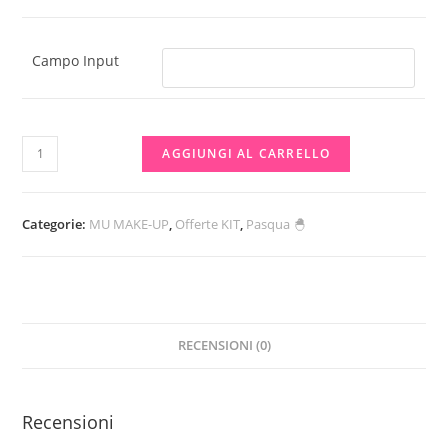
Campo Input
Kit
AGGIUNGI AL CARRELLO
uovo
6
pz
Categorie:
MU MAKE-UP
,
Offerte KIT
,
Pasqua 🐣
10€
Mascara
pennello
blush
RECENSIONI (0)
Blush
Ombretto
Lip
Recensioni
acido
ialuronico