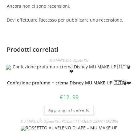
Ancora non ci sono recensioni.
uovo
omaggio
Devi
effettuare l’accesso
per pubblicare una recensione.
mumakeup
quantità
Prodotti correlati
MU MAKE-UP
,
Offerte KIT
Confezione profumo + crema Disney MU MAKE UP 🇮🇹💣❤️
€
12. 99
Aggiungi al carrello
MU MAKE-UP
,
Offerte KIT
,
ROSSETTI E VOLUMIZZANTI LABBRA