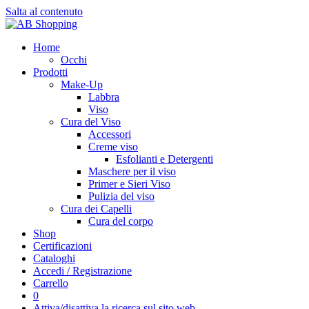
Salta al contenuto
Home
Occhi
Prodotti
Make-Up
Labbra
Viso
Cura del Viso
Accessori
Creme viso
Esfolianti e Detergenti
Maschere per il viso
Primer e Sieri Viso
Pulizia del viso
Cura dei Capelli
Cura del corpo
Shop
Certificazioni
Cataloghi
Accedi / Registrazione
Carrello
0
Attiva/disattiva la ricerca sul sito web