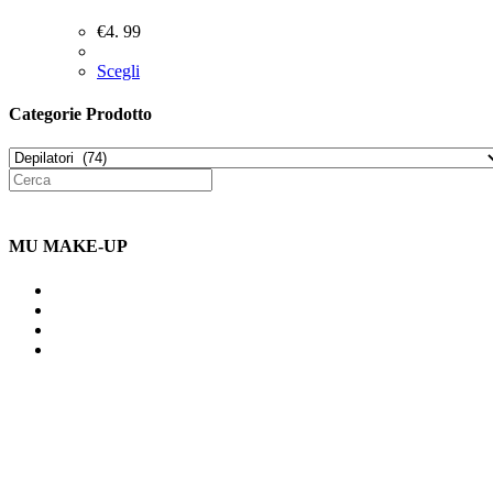
€
4. 99
Scegli
Categorie Prodotto
MU MAKE-UP
Indirizzo: Via Uldarigo Masoni
91b, NAPOLI (NA) 80141
Cellulare: 3204030577
Email: botoletta@outlook.it