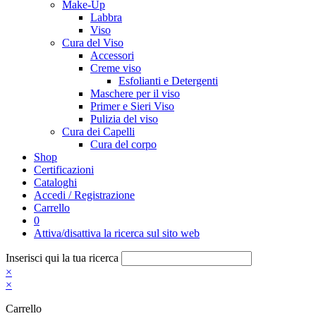
Make-Up
Labbra
Viso
Cura del Viso
Accessori
Creme viso
Esfolianti e Detergenti
Maschere per il viso
Primer e Sieri Viso
Pulizia del viso
Cura dei Capelli
Cura del corpo
Shop
Certificazioni
Cataloghi
Accedi / Registrazione
Carrello
0
Attiva/disattiva la ricerca sul sito web
Inserisci qui la tua ricerca
×
×
Carrello