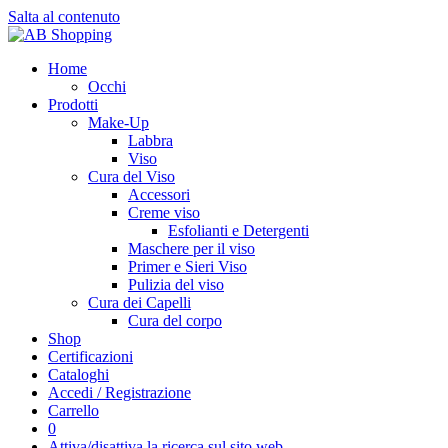
Salta al contenuto
Home
Occhi
Prodotti
Make-Up
Labbra
Viso
Cura del Viso
Accessori
Creme viso
Esfolianti e Detergenti
Maschere per il viso
Primer e Sieri Viso
Pulizia del viso
Cura dei Capelli
Cura del corpo
Shop
Certificazioni
Cataloghi
Accedi / Registrazione
Carrello
0
Attiva/disattiva la ricerca sul sito web