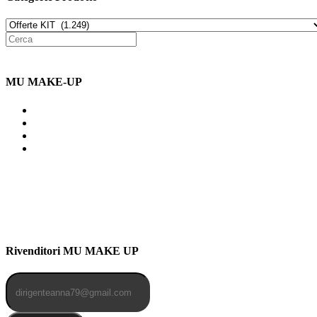
MU MAKE-UP
Indirizzo: Via Uldarigo Masoni
91b, NAPOLI (NA) 80141
Cellulare: 3204030577
Email: botoletta@outlook.it
Rivenditori MU MAKE UP