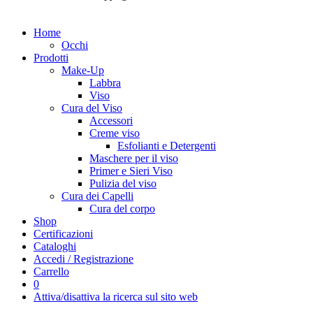
Home
Occhi
Prodotti
Make-Up
Labbra
Viso
Cura del Viso
Accessori
Creme viso
Esfolianti e Detergenti
Maschere per il viso
Primer e Sieri Viso
Pulizia del viso
Cura dei Capelli
Cura del corpo
Shop
Certificazioni
Cataloghi
Accedi / Registrazione
Carrello
0
Attiva/disattiva la ricerca sul sito web