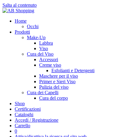
Salta al contenuto
Home
Occhi
Prodotti
Make-Up
Labbra
Viso
Cura del Viso
Accessori
Creme viso
Esfolianti e Detergenti
Maschere per il viso
Primer e Sieri Viso
Pulizia del viso
Cura dei Capelli
Cura del corpo
Shop
Certificazioni
Cataloghi
Accedi / Registrazione
Carrello
0
Attiva/disattiva la ricerca sul sito web