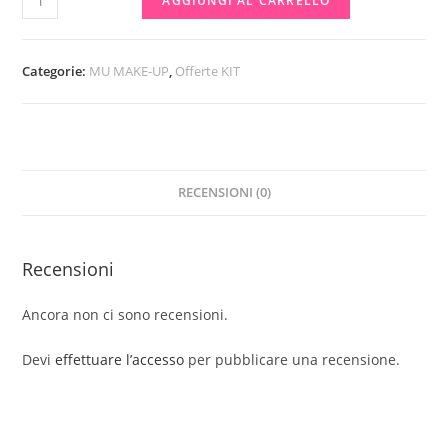
AGGIUNGI AL CARRELLO
matita
labbra
+
Categorie:
MU MAKE-UP
,
Offerte KIT
temperino
MU
MAKE
UP
RECENSIONI (0)
quantità
Recensioni
Ancora non ci sono recensioni.
Devi
effettuare l’accesso
per pubblicare una recensione.