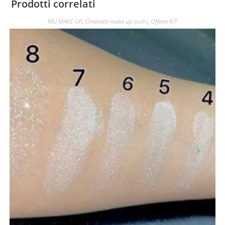
Prodotti correlati
MU MAKE-UP
,
Ombretti make up occhi
,
Offerte KIT