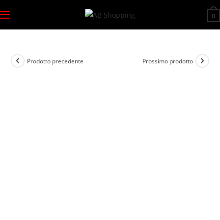
Salta
0
al
contenuto
Prodotto precedente
Prossimo prodotto