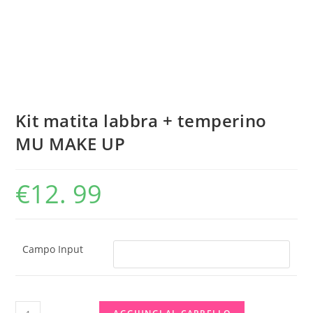
Kit matita labbra + temperino
MU MAKE UP
€
12. 99
Campo Input
Kit