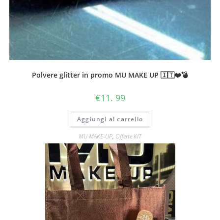
Polvere glitter in promo MU MAKE UP 🇮🇹❤️💣
€
11. 99
Aggiungi al carrello
MU MAKE-UP
,
Offerte KIT