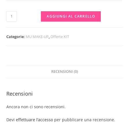
Kit
AGGIUNGI AL CARRELLO
Latte
lisciante
200
Categorie:
MU MAKE-UP
,
Offerte KIT
Ml
+
shampoo
200
RECENSIONI (0)
Ml
lisciante
💣
Recensioni
💣
💣
Ancora non ci sono recensioni.
💣
quantità
Devi
effettuare l’accesso
per pubblicare una recensione.