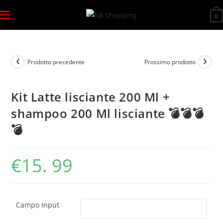
Salta
0
al
contenuto
Prodotto precedente
Prossimo prodotto
Kit Latte lisciante 200 Ml +
shampoo 200 Ml lisciante 💣💣💣
💣
€
15. 99
Campo Input