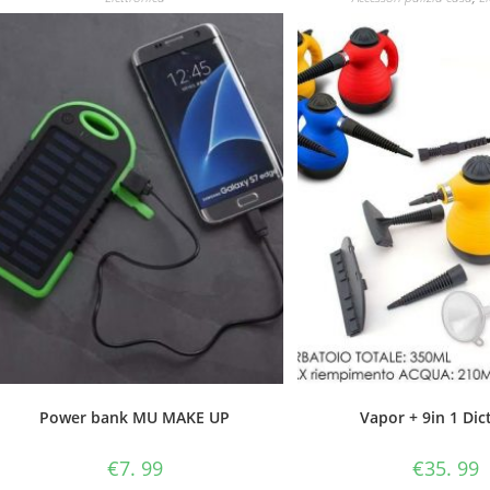
Power bank MU MAKE UP
Vapor + 9in 1 Dic
€
7. 99
€
35. 99