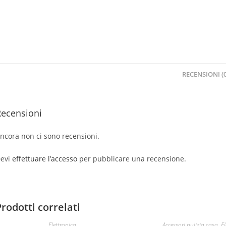
RECENSIONI (0
Recensioni
ncora non ci sono recensioni.
evi
effettuare l’accesso
per pubblicare una recensione.
Prodotti correlati
Elettronica
Accessori pulizia casa
,
El