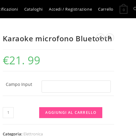
A
ificazioni
Cataloghi
Accedi / Registrazione
Carrello
0
l
Karaoke microfono Bluetooth
r
€
21. 99
s
s
Campo Input
Karaoke
AGGIUNGI AL CARRELLO
microfono
Bluetooth
quantità
Categoria:
Elettronica