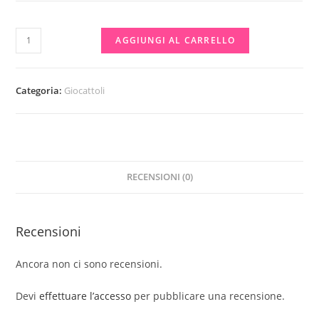
JAKKS
AGGIUNGI AL CARRELLO
SUPER
MARIO
Nintendo
Categoria:
Giocattoli
Super
Mario
Deluxe
Playset
RECENSIONI (0)
Underwater
quantità
Recensioni
Ancora non ci sono recensioni.
Devi
effettuare l’accesso
per pubblicare una recensione.