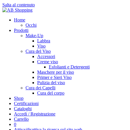
Salta al contenuto
Home
Occhi
Prodotti
Make-Up
Labbra
Viso
Cura del Viso
Accessori
Creme viso
Esfolianti e Detergenti
Maschere per il viso
Primer e Sieri Viso
Pulizia del viso
Cura dei Capelli
Cura del corpo
Shop
Certificazioni
Cataloghi
Accedi / Registrazione
Carrello
0
Attiva/disattiva la ricerca sul sito web