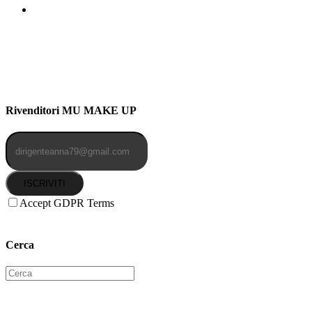
Indirizzo: Via Uldarigo Masoni
91b, NAPOLI (NA) 80141
Cellulare: 3204030577
Email: botoletta@outlook.it
Rivenditori MU MAKE UP
ISCRIVITI
Accept GDPR Terms
Cerca