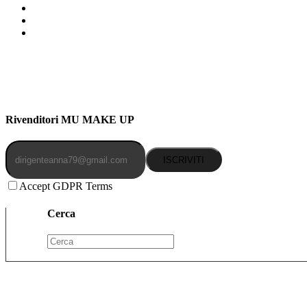
Indirizzo: Via Uldarigo Masoni 91b, NAPOLI (NA) 80141
Cellulare: 3204030577
Email: botoletta@outlook.it
Rivenditori MU MAKE UP
ISCRIVITI
Accept GDPR Terms
Cerca