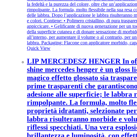
Quick View
LIP MERCEDESZ HENGER In offer
shine mercedes henger è un gloss l
magico effetto glossato sia traspare
prime trasparenti che garantiscono 
adesione alle superficie; le labbra 
rimpolpante. La formula, molto fless
proprietà idratanti, selezionate pe
labbra risulteranno morbide e volum
riflessi specchiati. Una vera esplos
brillantezza e luminosità, con effe