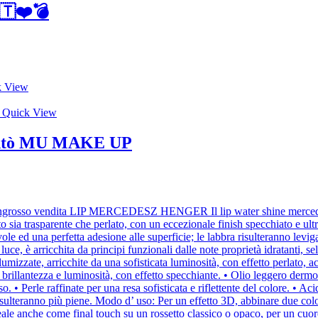
🇹❤️💣
 View
Quick View
guentò MU MAKE UP