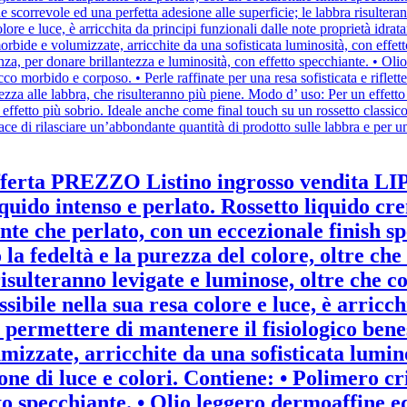
ta PREZZO Listino ingrosso vendita L
iquido intenso e perlato. Rossetto liquido c
nte che perlato, con un eccezionale finish sp
la fedeltà e la purezza del colore, oltre ch
risulteranno levigate e luminose, oltre che co
ibile nella sua resa colore e luce, è arricch
r permettere di mantenere il fisiologico bene
izzate, arricchite da una sofisticata lumino
ione di luce e colori. Contiene: • Polimero c
tto specchiante. • Olio leggero dermoaffine 