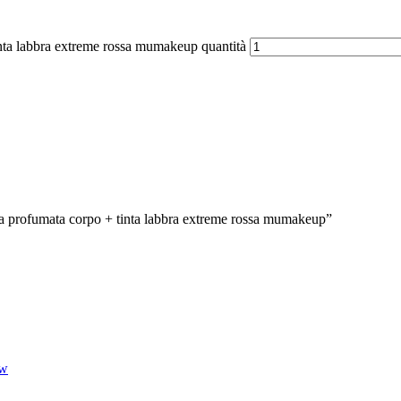
inta labbra extreme rossa mumakeup quantità
qua profumata corpo + tinta labbra extreme rossa mumakeup”
ew