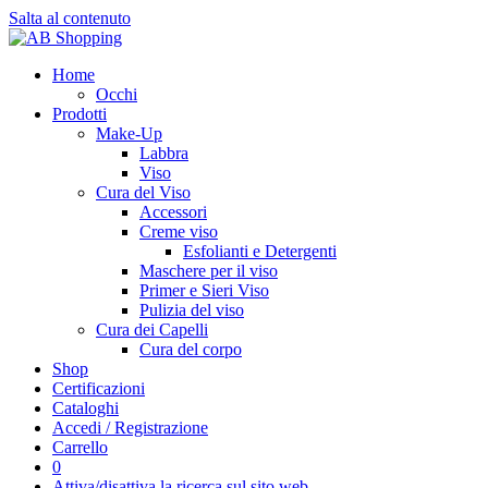
Salta al contenuto
Home
Occhi
Prodotti
Make-Up
Labbra
Viso
Cura del Viso
Accessori
Creme viso
Esfolianti e Detergenti
Maschere per il viso
Primer e Sieri Viso
Pulizia del viso
Cura dei Capelli
Cura del corpo
Shop
Certificazioni
Cataloghi
Accedi / Registrazione
Carrello
0
Attiva/disattiva la ricerca sul sito web