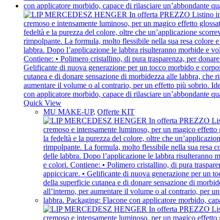
Quick View
MU MAKE-UP
,
Offerte KIT