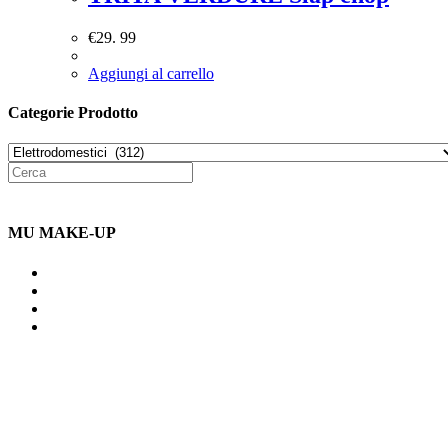
€
29. 99
Aggiungi al carrello
Categorie Prodotto
MU MAKE-UP
Indirizzo: Via Uldarigo Masoni
91b, NAPOLI (NA) 80141
Cellulare: 3204030577
Email: botoletta@outlook.it