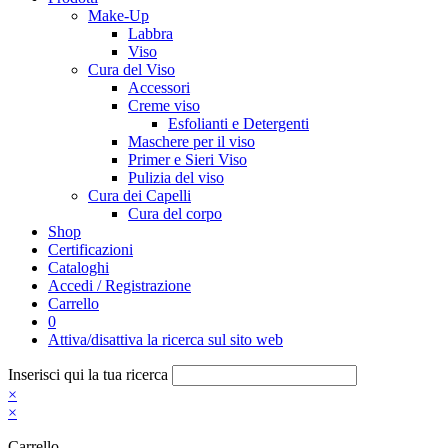
Make-Up
Labbra
Viso
Cura del Viso
Accessori
Creme viso
Esfolianti e Detergenti
Maschere per il viso
Primer e Sieri Viso
Pulizia del viso
Cura dei Capelli
Cura del corpo
Shop
Certificazioni
Cataloghi
Accedi / Registrazione
Carrello
0
Attiva/disattiva la ricerca sul sito web
Inserisci qui la tua ricerca
×
×
Carrello