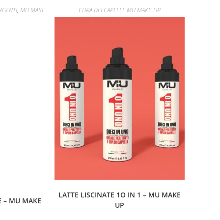
RGENTI
,
MU MAKE-
CURA DEI CAPELLI
,
MU MAKE-UP
LATTE LISCINATE 1O IN 1 – MU MAKE
E – MU MAKE
UP