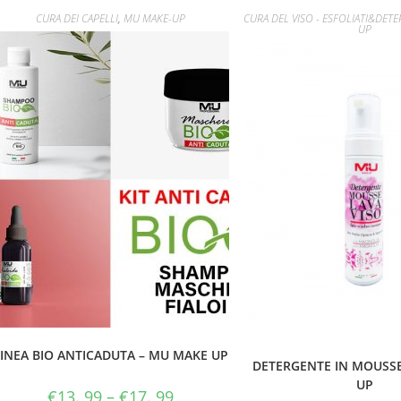
CURA DEI CAPELLI
,
MU MAKE-UP
CURA DEL VISO - ESFOLIATI&DETE
UP
INEA BIO ANTICADUTA – MU MAKE UP
DETERGENTE IN MOUSS
UP
€
13. 99
–
€
17. 99