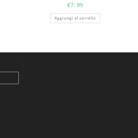
€
7. 99
Aggiungi al carrello