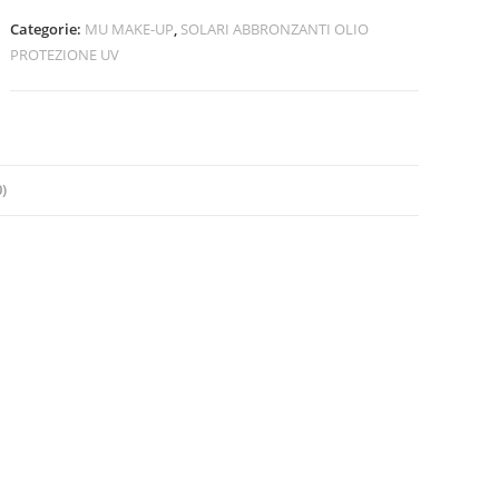
mu
Categorie:
MU MAKE-UP
,
SOLARI ABBRONZANTI OLIO
make
PROTEZIONE UV
up
quantità
)