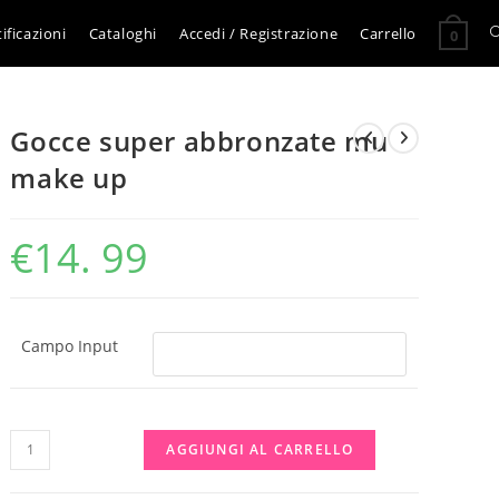
A
ificazioni
Cataloghi
Accedi / Registrazione
Carrello
0
l
Gocce super abbronzate mu
r
make up
s
€
14. 99
s
Campo Input
Gocce
AGGIUNGI AL CARRELLO
super
abbronzate