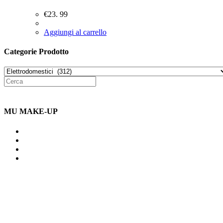
€
23. 99
Aggiungi al carrello
Categorie Prodotto
MU MAKE-UP
Indirizzo: Via Uldarigo Masoni
91b, NAPOLI (NA) 80141
Cellulare: 3204030577
Email: botoletta@outlook.it