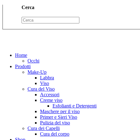
Cerca
Home
Occhi
Prodotti
Make-Up
Labbra
Viso
Cura del Viso
Accessori
Creme viso
Esfolianti e Detergenti
Maschere per il viso
Primer e Sieri Viso
Pulizia del viso
Cura dei Capelli
Cura del corpo
Shop