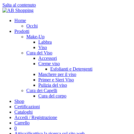
Salta al contenuto
Home
Occhi
Prodotti
Make-Up
Labbra
Viso
Cura del Viso
Accessori
Creme viso
Esfolianti e Detergenti
Maschere per il viso
Primer e Sieri Viso
Pulizia del viso
Cura dei Capelli
Cura del corpo
Shop
Certificazioni
Cataloghi
Accedi / Registrazione
Carrello
0
Attiva/disattiva la ricerca sul sito web