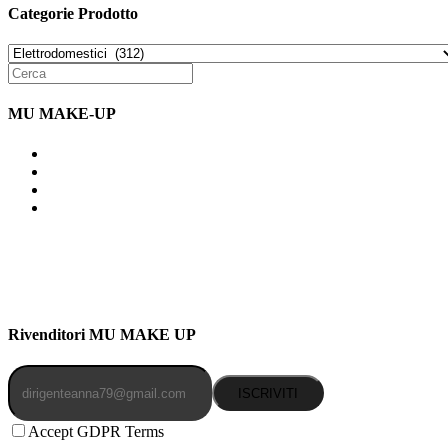
Categorie Prodotto
MU MAKE-UP
Indirizzo: Via Uldarigo Masoni 91b, NAPOLI (NA) 80141
Cellulare: 3204030577
Email: botoletta@outlook.it
Rivenditori MU MAKE UP
ISCRIVITI
Accept GDPR Terms