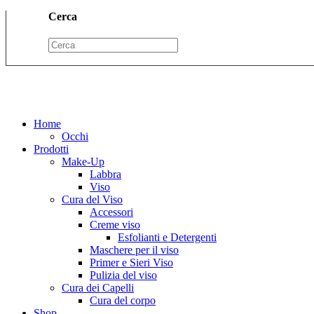
Cerca
Home
Occhi
Prodotti
Make-Up
Labbra
Viso
Cura del Viso
Accessori
Creme viso
Esfolianti e Detergenti
Maschere per il viso
Primer e Sieri Viso
Pulizia del viso
Cura dei Capelli
Cura del corpo
Shop