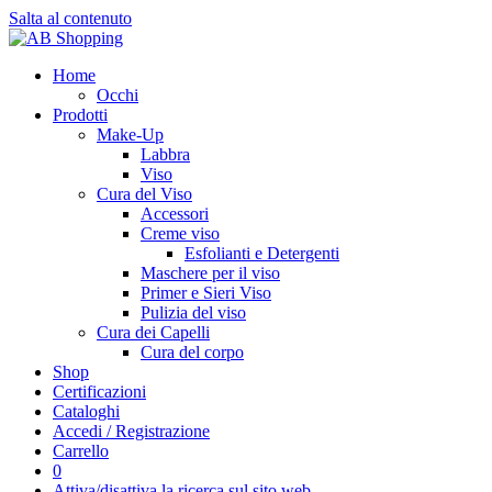
Salta al contenuto
Home
Occhi
Prodotti
Make-Up
Labbra
Viso
Cura del Viso
Accessori
Creme viso
Esfolianti e Detergenti
Maschere per il viso
Primer e Sieri Viso
Pulizia del viso
Cura dei Capelli
Cura del corpo
Shop
Certificazioni
Cataloghi
Accedi / Registrazione
Carrello
0
Attiva/disattiva la ricerca sul sito web