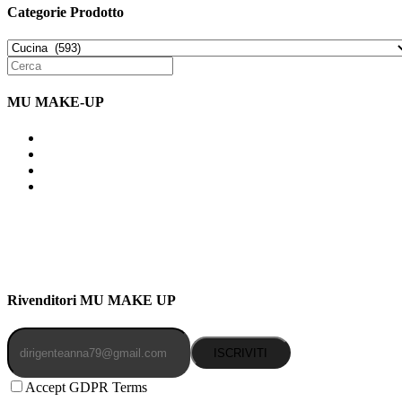
Categorie Prodotto
MU MAKE-UP
Indirizzo: Via Uldarigo Masoni 91b, NAPOLI (NA) 80141
Cellulare: 3204030577
Email: botoletta@outlook.it
Rivenditori MU MAKE UP
ISCRIVITI
Accept GDPR Terms