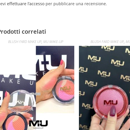
evi
effettuare l’accesso
per pubblicare una recensione.
Prodotti correlati
BLUSH FARD MAKE UP
,
MU MAKE-UP
BLUSH FARD MAKE UP
,
MU