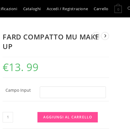
A
ificazioni
Cataloghi
Accedi / Registrazione
Carrello
0
l
FARD COMPATTO MU MAKE
r
UP
s
€
13. 99
s
Campo Input
FARD
AGGIUNGI AL CARRELLO
COMPATTO
MU