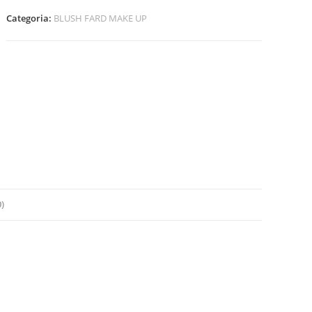
MAKE
Categoria:
BLUSH FARD MAKE UP
UP
quantità
)