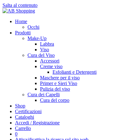
Salta al contenuto
Home
Occhi
Prodotti
Make-Up
Labbra
Viso
Cura del Viso
Accessori
Creme viso
Esfolianti e Detergenti
Maschere per il viso
Primer e Sieri Viso
Pulizia del viso
Cura dei Capelli
Cura del corpo
Shop
Certificazioni
Cataloghi
Accedi / Registrazione
Carrello
0
Attiva/disattiva la ricerca sul sito web