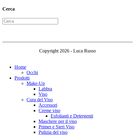
Cerca
Copyright 2026 - Luca Russo
Home
Occhi
Prodotti
Make-Up
Labbra
Viso
Cura del Viso
Accessori
Creme viso
Esfolianti e Detergenti
Maschere per il viso
Primer e Sieri Viso
Pulizia del viso