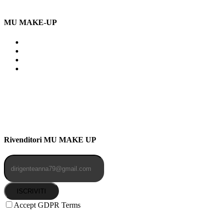
MU MAKE-UP
Indirizzo: Via Uldarigo Masoni
91b, NAPOLI (NA) 80141
Cellulare: 3204030577
Email: botoletta@outlook.it
Rivenditori MU MAKE UP
ISCRIVITI
Accept GDPR Terms