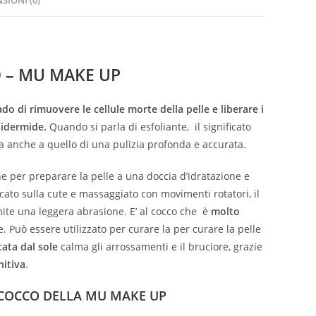
SIONI (0)
 – MU MAKE UP
do di rimuovere le cellule morte della pelle e liberare i
pidermide.
Quando si parla di esfoliante, il significato
ma anche a quello di una pulizia profonda e accurata.
e per preparare la pelle a una doccia d’idratazione e
cato sulla cute e massaggiato con movimenti rotatori, il
amite una leggera abrasione. E’ al cocco che è
molto
e. Può essere utilizzato per curare la per curare la pelle
tata dal sole
calma gli arrossamenti e il bruciore, grazie
nitiva
.
L COCCO DELLA MU MAKE UP