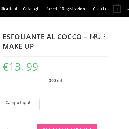
A
ificazioni
Cataloghi
Accedi / Registrazione
Carrello
0
l
ESFOLIANTE AL COCCO – MU
r
MAKE UP
s
€
13. 99
s
300 ml
Campo Input
ESFOLIANTE