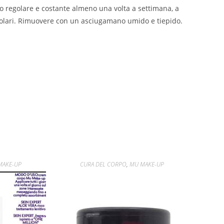
o regolare e costante almeno una volta a settimana, a
rcolari. Rimuovere con un asciugamano umido e tiepido.
MAKE-UP
CURA DEL CORPO
,
MU MAKE-UP