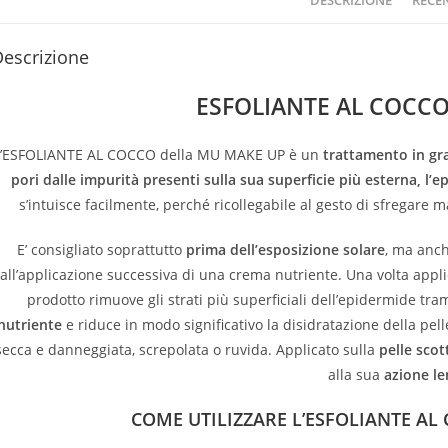
DESCRIZIONE
RECEN
escrizione
ESFOLIANTE AL COCCO
L’ESFOLIANTE AL COCCO della MU MAKE UP è un
trattamento in gra
pori dalle impurità presenti sulla sua superficie più esterna, l’e
s’intuisce facilmente, perché ricollegabile al gesto di sfregare 
E’ consigliato soprattutto
prima dell’esposizione solare
, ma anch
all’applicazione successiva di una crema nutriente. Una volta appli
prodotto rimuove gli strati più superficiali dell’epidermide tr
nutriente
e riduce in modo significativo la disidratazione della pell
secca e danneggiata, screpolata o ruvida. Applicato sulla
pelle scot
alla sua
azione le
COME UTILIZZARE L’ESFOLIANTE A