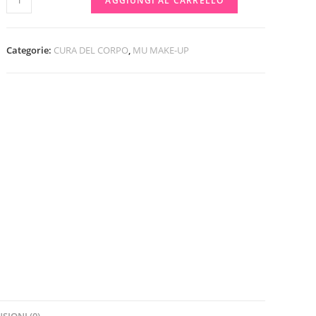
AGGIUNGI AL CARRELLO
AL
COCCO
-
Categorie:
CURA DEL CORPO
,
MU MAKE-UP
MU
MAKE
UP
quantità