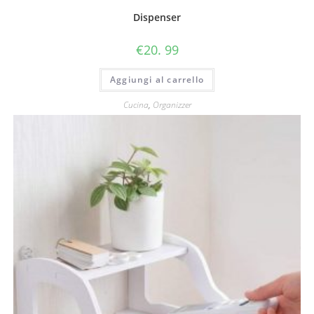
Dispenser
€
20. 99
Aggiungi al carrello
Cucina
,
Organizzer