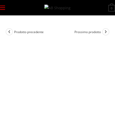
Salta
0
al
contenuto
Prodotto precedente
Prossimo prodotto