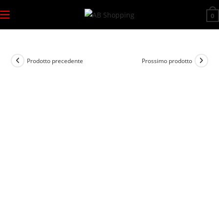
Salta
0
al
contenuto
Prodotto precedente
Prossimo prodotto