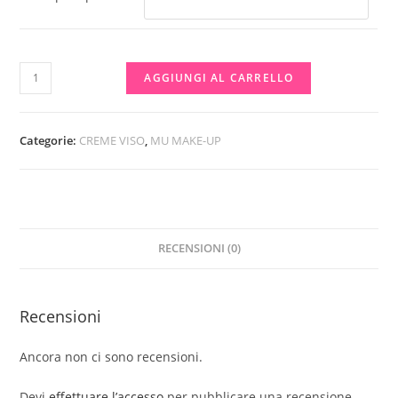
creme
AGGIUNGI AL CARRELLO
viso
15Oml
in
Categorie:
CREME VISO
,
MU MAKE-UP
promo
disponibili
💣
💣
RECENSIONI (0)
quantità
Recensioni
Ancora non ci sono recensioni.
Devi
effettuare l’accesso
per pubblicare una recensione.