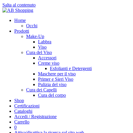
Salta al contenuto
Home
Occhi
Prodotti
Make-Up
Labbra
Viso
Cura del Viso
Accessori
Creme viso
Esfolianti e Detergenti
Maschere per il viso
Primer e Sieri Viso
Pulizia del viso
Cura dei Capelli
Cura del corpo
Shop
Certificazioni
Cataloghi
Accedi / Registrazione
Carrello
0
Attiva/disattiva la ricerca sul sito web