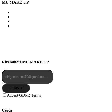
MU MAKE-UP
Indirizzo: Via Uldarigo Masoni
91b, NAPOLI (NA) 80141
Cellulare: 3204030577
Email: botoletta@outlook.it
Rivenditori MU MAKE UP
ISCRIVITI
Accept GDPR Terms
Cerca